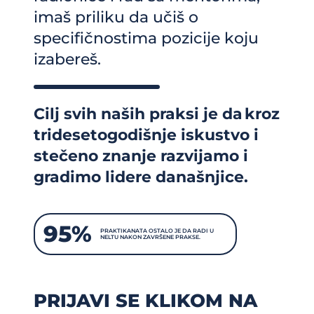
imaš priliku da učiš o
specifičnostima pozicije koju
izabereš.
Cilj svih naših praksi je da kroz
tridesetogodišnje iskustvo i
stečeno znanje razvijamo i
gradimo lidere današnjice.
95%
PRAKTIKANATA OSTALO JE DA RADI U
NELTU NAKON ZAVRŠENE PRAKSE.
PRIJAVI SE KLIKOM NA