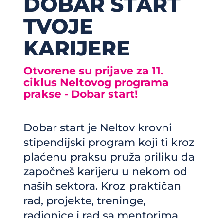
DOBAR START
TVOJE
KARIJERE
Otvorene su prijave za 11.
ciklus Neltovog programa
prakse - Dobar start!
Dobar start je Neltov krovni
stipendijski program koji ti kroz
plaćenu praksu pruža priliku da
započneš karijeru u nekom od
naših sektora. Kroz praktičan
rad, projekte, treninge,
radionice i rad sa mentorima,